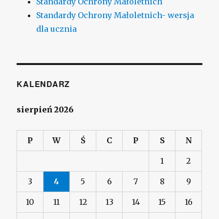
Standardy Ochrony Małoletnich
Standardy Ochrony Małoletnich- wersja
dla ucznia
KALENDARZ
sierpień 2026
P
W
Ś
C
P
S
N
1
2
3
4
5
6
7
8
9
10
11
12
13
14
15
16