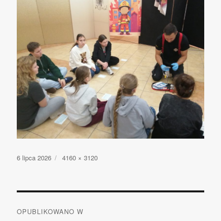
Opublikowano
6 lipca 2026
Pełny
4160 × 3120
rozmiar
Nawigacja
OPUBLIKOWANO W