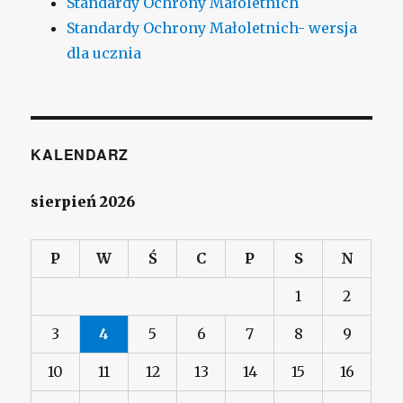
Standardy Ochrony Małoletnich
Standardy Ochrony Małoletnich- wersja
dla ucznia
KALENDARZ
sierpień 2026
P
W
Ś
C
P
S
N
1
2
3
4
5
6
7
8
9
10
11
12
13
14
15
16