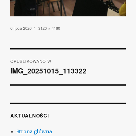
Opublikowano
6 lipca 2026
Pełny
3120 × 4160
rozmiar
Nawigacja
OPUBLIKOWANO W
wpisu
IMG_20251015_113322
AKTUALNOŚCI
Strona główna