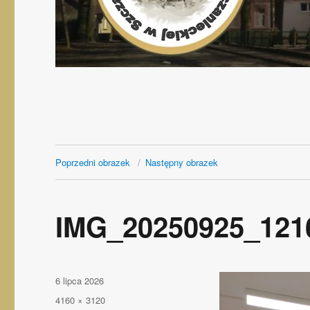
Poprzedni obrazek
Następny obrazek
IMG_20250925_121
Opublikowano
6 lipca 2026
Pełny
4160 × 3120