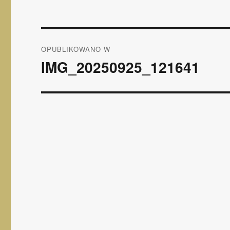
Nawigacja
OPUBLIKOWANO W
wpisu
IMG_20250925_121641