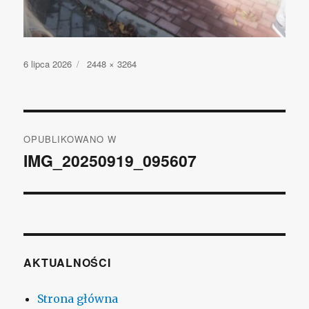
Opublikowano
6 lipca 2026
Pełny
2448 × 3264
rozmiar
Nawigacja
OPUBLIKOWANO W
wpisu
IMG_20250919_095607
AKTUALNOŚCI
Strona główna