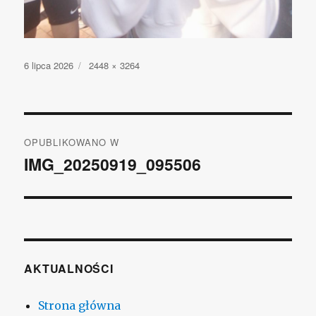
Opublikowano
6 lipca 2026
Pełny
2448 × 3264
rozmiar
Nawigacja
OPUBLIKOWANO W
wpisu
IMG_20250919_095506
AKTUALNOŚCI
Strona główna