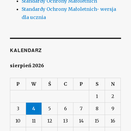
Standardy Ochrony Małoletnich
Standardy Ochrony Małoletnich- wersja
dla ucznia
KALENDARZ
sierpień 2026
P
W
Ś
C
P
S
N
1
2
3
4
5
6
7
8
9
10
11
12
13
14
15
16