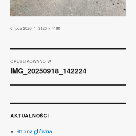
Opublikowano
6 lipca 2026
Pełny
3120 × 4160
rozmiar
Nawigacja
OPUBLIKOWANO W
wpisu
IMG_20250918_142224
AKTUALNOŚCI
Strona główna