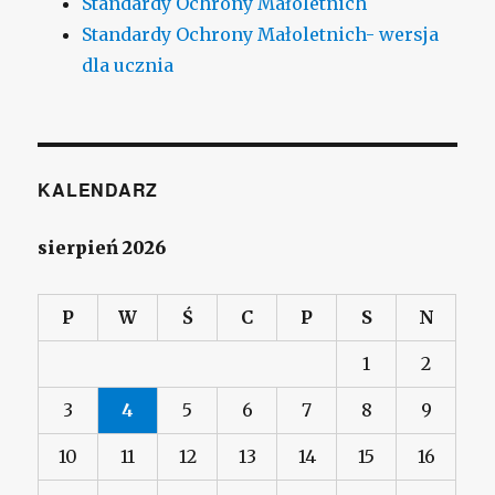
Standardy Ochrony Małoletnich
Standardy Ochrony Małoletnich- wersja
dla ucznia
KALENDARZ
sierpień 2026
P
W
Ś
C
P
S
N
1
2
3
4
5
6
7
8
9
10
11
12
13
14
15
16