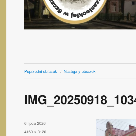
Poprzedni obrazek
Następny obrazek
IMG_20250918_103
Opublikowano
6 lipca 2026
Pełny
4160 × 3120