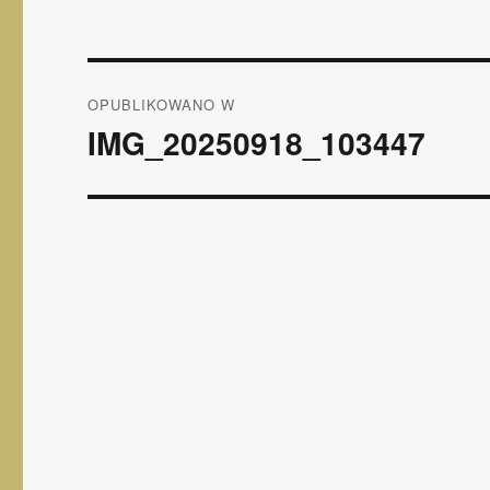
Nawigacja
OPUBLIKOWANO W
wpisu
IMG_20250918_103447