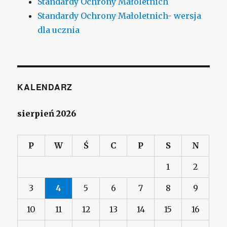
Standardy Ochrony Małoletnich
Standardy Ochrony Małoletnich- wersja
dla ucznia
KALENDARZ
sierpień 2026
P
W
Ś
C
P
S
N
1
2
3
4
5
6
7
8
9
10
11
12
13
14
15
16