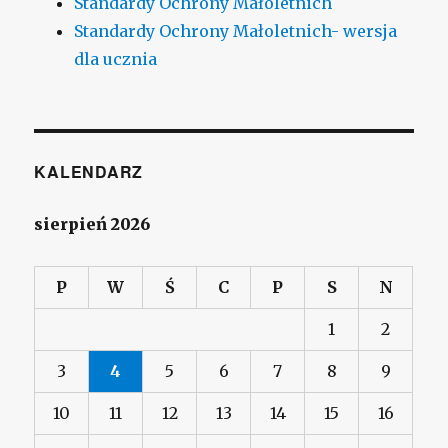
Standardy Ochrony Małoletnich
Standardy Ochrony Małoletnich- wersja
dla ucznia
KALENDARZ
sierpień 2026
P
W
Ś
C
P
S
N
1
2
3
4
5
6
7
8
9
10
11
12
13
14
15
16