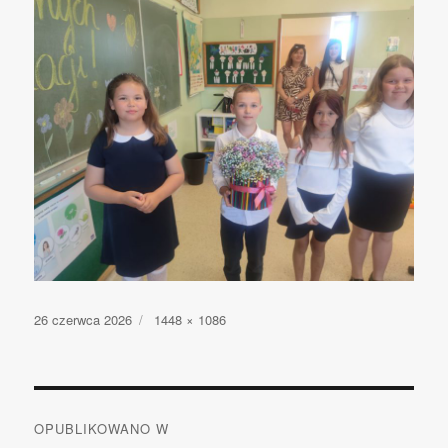
Opublikowano
26 czerwca 2026
Pełny
1448 × 1086
rozmiar
Nawigacja
OPUBLIKOWANO W