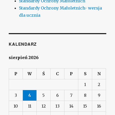
Standardy Ochrony Małoletnich
Standardy Ochrony Małoletnich- wersja
dla ucznia
KALENDARZ
sierpień 2026
P
W
Ś
C
P
S
N
1
2
3
4
5
6
7
8
9
10
11
12
13
14
15
16