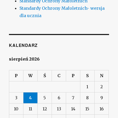
Standardy Ochrony Małoletnich
Standardy Ochrony Małoletnich- wersja
dla ucznia
KALENDARZ
sierpień 2026
P
W
Ś
C
P
S
N
1
2
3
4
5
6
7
8
9
10
11
12
13
14
15
16