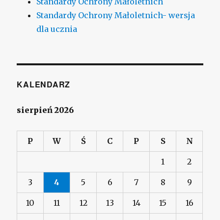
Standardy Ochrony Małoletnich
Standardy Ochrony Małoletnich- wersja
dla ucznia
KALENDARZ
sierpień 2026
P
W
Ś
C
P
S
N
1
2
3
4
5
6
7
8
9
10
11
12
13
14
15
16