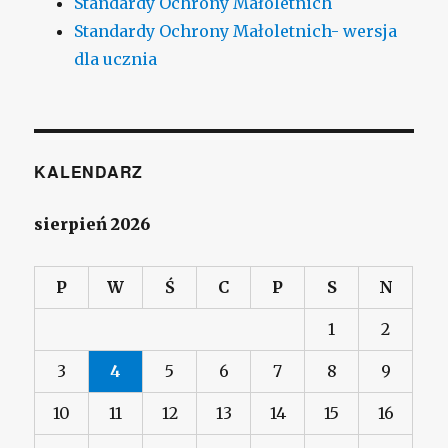
Standardy Ochrony Małoletnich
Standardy Ochrony Małoletnich- wersja
dla ucznia
KALENDARZ
sierpień 2026
P
W
Ś
C
P
S
N
1
2
3
4
5
6
7
8
9
10
11
12
13
14
15
16