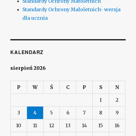
Standardy Ochrony Małoletnich
Standardy Ochrony Małoletnich- wersja
dla ucznia
KALENDARZ
sierpień 2026
P
W
Ś
C
P
S
N
1
2
3
4
5
6
7
8
9
10
11
12
13
14
15
16