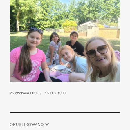
Opublikowano
25 czerwca 2026
Pełny
1599 × 1200
rozmiar
Nawigacja
OPUBLIKOWANO W