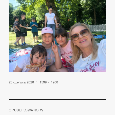
Opublikowano
25 czerwca 2026
Pełny
1599 × 1200
rozmiar
Nawigacja
OPUBLIKOWANO W