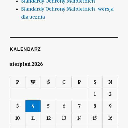
Standardy Ochrony Małoletnich
Standardy Ochrony Małoletnich- wersja
dla ucznia
KALENDARZ
sierpień 2026
P
W
Ś
C
P
S
N
1
2
3
4
5
6
7
8
9
10
11
12
13
14
15
16