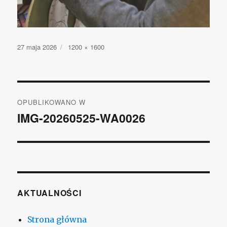
Opublikowano
27 maja 2026
Pełny
1200 × 1600
rozmiar
Nawigacja
OPUBLIKOWANO W
wpisu
IMG-20260525-WA0026
AKTUALNOŚCI
Strona główna