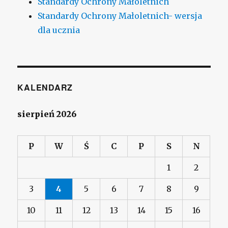
Standardy Ochrony Małoletnich
Standardy Ochrony Małoletnich- wersja
dla ucznia
KALENDARZ
sierpień 2026
P
W
Ś
C
P
S
N
1
2
3
4
5
6
7
8
9
10
11
12
13
14
15
16