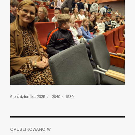
Opublikowano
6 października 2025
Pełny
2040 × 1530
rozmiar
Nawigacja
OPUBLIKOWANO W