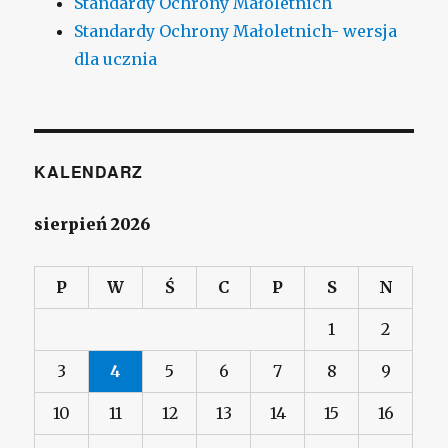
Standardy Ochrony Małoletnich
Standardy Ochrony Małoletnich- wersja
dla ucznia
KALENDARZ
sierpień 2026
P
W
Ś
C
P
S
N
1
2
3
4
5
6
7
8
9
10
11
12
13
14
15
16