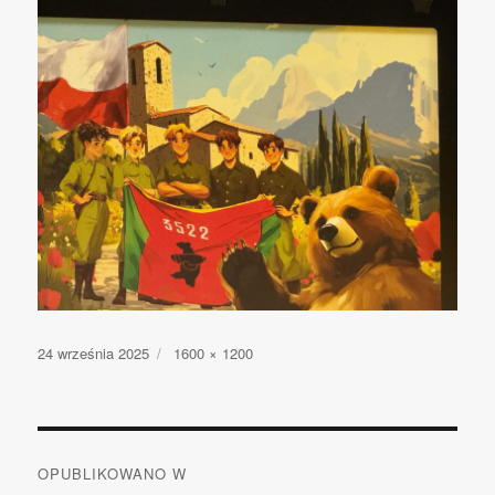
Opublikowano
24 września 2025
Pełny
1600 × 1200
rozmiar
Nawigacja
OPUBLIKOWANO W