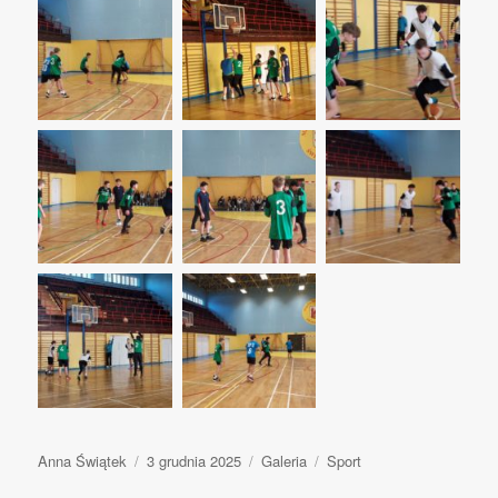
Autor
Anna Świątek
Opublikowano
3 grudnia 2025
Format
Galeria
Kategorie
Sport
wpisu