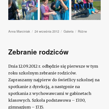
Autor
Anna Marciniak
Opublikowano
24 września 2012
Format
Galeria
Kategorie
Różne
wpisu
Zebranie rodziców
Dnia 12.09.2012 r. odbędzie się pierwsze w tym
roku szkolnym zebranie rodziców.
Zapraszamy najpierw do świetlicy szkolnej na
spotkanie z dyrekcją, a następnie na
spotkania z wychowawcami w gabinetach
klasowych. Szkoła podstawowa – 17.00,
gimnazjum – 17.15.