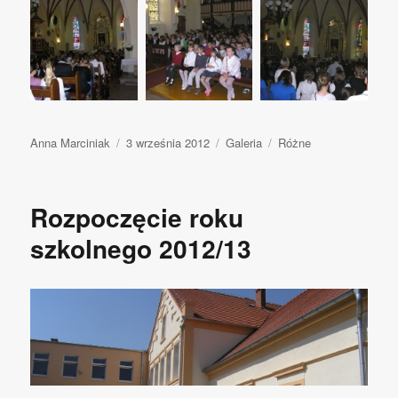
Autor
Anna Marciniak
Opublikowano
3 września 2012
Format
Galeria
Kategorie
Różne
wpisu
Rozpoczęcie roku
szkolnego 2012/13