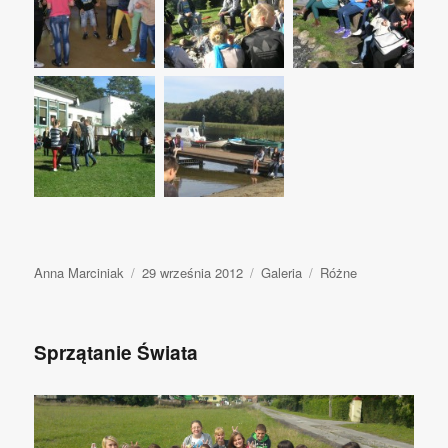
Autor
Anna Marciniak
Opublikowano
29 września 2012
Format
Galeria
Kategorie
Różne
wpisu
Sprzątanie Świata