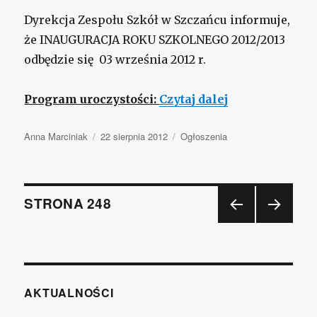
Dyrekcja Zespołu Szkół w Szczańcu informuje,
że INAUGURACJA ROKU SZKOLNEGO 2012/2013
odbędzie się 03 września 2012 r.
Program uroczystości:
Czytaj dalej
Rozpoczęcie r
Autor
Anna Marciniak
Opublikowano
22 sierpnia 2012
Kategorie
Ogłoszenia
Nawigacja
STRONA
248
POP
NAST
po
RZE
ĘPN
DNIA
A
wpisach
STR
STR
ONA
ONA
AKTUALNOŚCI