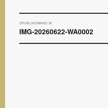
Nawigacja
OPUBLIKOWANO W
wpisu
IMG-20260622-WA0002