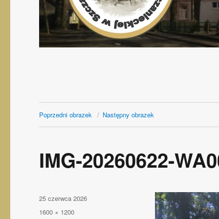
Poprzedni obrazek
Następny obrazek
IMG-20260622-WA0
Opublikowano
25 czerwca 2026
Pełny
1600 × 1200